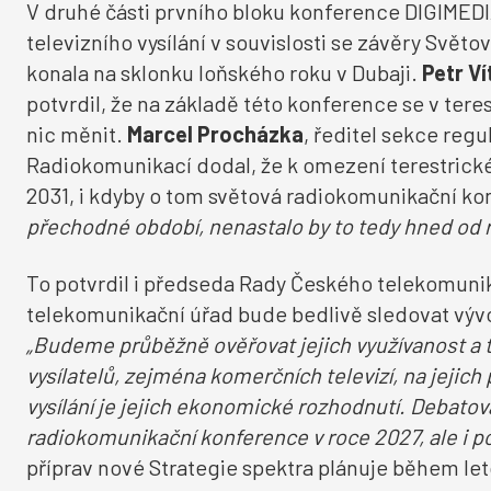
V druhé části prvního bloku konference DIGIMEDI
televizního vysílání v souvislosti se závěry Svě
konala na sklonku loňského roku v Dubaji.
Petr Ví
potvrdil, že na základě této konference se v ter
nic měnit.
Marcel Procházka
, ředitel sekce reg
Radiokomunikací dodal, že k omezení terestrické
2031, i kdyby o tom světová radiokomunikační k
přechodné období, nenastalo by to tedy hned od 
To potvrdil i předseda Rady Českého telekomuni
telekomunikační úřad bude bedlivě sledovat vývoj
„Budeme průběžně ověřovat jejich využívanost a ta
vysílatelů, zejména komerčních televizí, na jejich
vysílání je jejich ekonomické rozhodnutí. Debato
radiokomunikační konference v roce 2027, ale i po 
příprav nové Strategie spektra plánuje během let