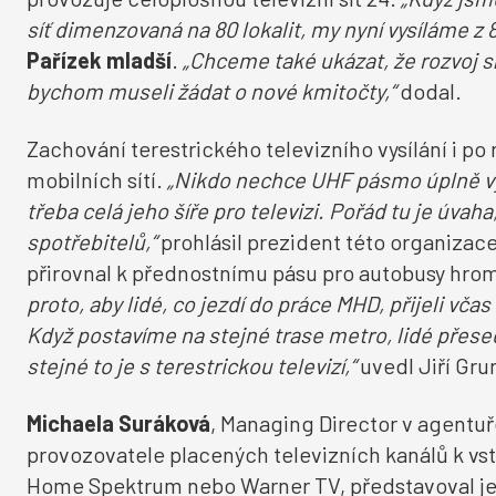
síť dimenzovaná na 80 lokalit, my nyní vysíláme z
Pařízek mladší
.
„Chceme také ukázat, že rozvoj s
bychom museli žádat o nové kmitočty,“
dodal.
Zachování terestrického televizního vysílání i 
mobilních sítí.
„Nikdo nechce UHF pásmo úplně vy
třeba celá jeho šíře pro televizi. Pořád tu je úva
spotřebitelů,“
prohlásil prezident této organizac
přirovnal k přednostnímu pásu pro autobusy hr
proto, aby lidé, co jezdí do práce MHD, přijeli včas
Když postavíme na stejné trase metro, lidé přesed
stejné to je s terestrickou televizí,“
uvedl Jiří Gru
Michaela
Suráková
, Managing Director v agentu
provozovatele placených televizních kanálů k vstu
Home Spektrum nebo Warner TV, představoval je