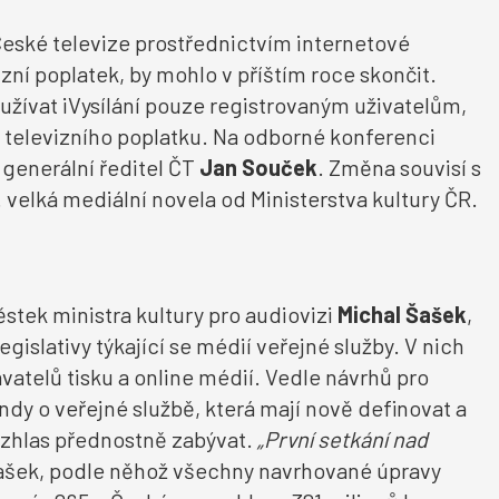
 České televize prostřednictvím internetové
evizní poplatek, by mohlo v příštím roce skončit.
yužívat iVysílání pouze registrovaným uživatelům,
 televizního poplatku. Na odborné konferenci
l generální ředitel ČT
Jan Souček
. Změna souvisí s
. velká mediální novela od Ministerstva kultury ČR.
stek ministra kultury pro audiovizi
Michal Šašek
,
islativy týkající se médií veřejné služby. V nich
atelů tisku a online médií. Vedle návrhů pro
y o veřejné službě, která mají nově definovat a
rozhlas přednostně zabývat.
„První setkání nad
ašek, podle něhož všechny navrhované úpravy