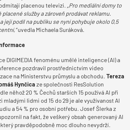
odmítají placenou televizi.
„Pro mediální domy to
é placené služby a zároveň prodávat reklamu.
a její podíl na publiku se nyní pohybuje okolo 0,5
entní,“
uvedla Michaela Suráková.
 informace
ce DIGIMEDIA fenoménu umělé inteligence (AI) a
nference pozdravil prostřednictvím video
alizace na Ministerstvu průmyslu a obchodu.
Tereza
omáš
Hynčica
ze společnosti ResSolution
dle něhož 20 % Čechů starších 15 používá AI při
 mladými lidmi od 15 do 29 je ale využívanost AI
tudiu a 54 % pro osobní potřebu. Josef Šlerka z
upozornil na fakt, že veškerý obsah generovaný AI
t, který pravděpodobně moc dlouho nevydrží.