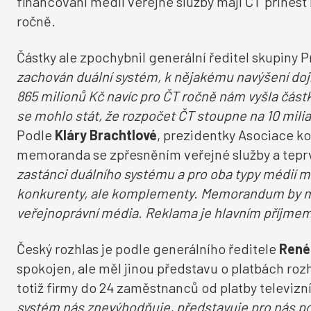
financování médií veřejné služby mají ČT přinést
ročně.
Částky ale zpochybnil generální ředitel skupiny 
zachován duální systém, k nějakém
u navýšení doj
865 milionů Kč navíc pro ČT ročně nám vyšla částka 
se mohlo stát, že rozpočet ČT stoupne na 10 miliard
Podle
Kláry Brachtlové
, prezidentky Asociace ko
memoranda se zpřesněním veřejné služby a teprv
zastánci duálního sy
stému a pro oba typy médií mu
konkurenty, ale komplementy. Memorandum by měl
veřejnoprávní média. Reklama je hlavním příjmem 
Český rozhlas je podle generálního ředitele
René
spokojen, ale měl jinou představu o platbách ro
totiž firmy do 24 zaměstnanců od platby televizn
systém nás znevýhodňuje, představuje pro nás p