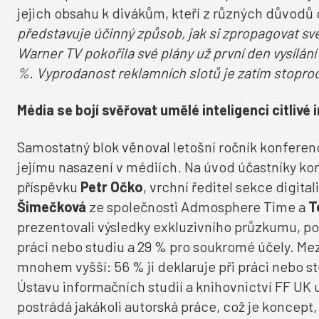
jejich obsahu k divákům, kteří z různých důvodů 
představuje účinný způsob, jak si zpropagovat sv
Warner TV pokořila své plány už první den vysílání 
%.
Vyprodanost
reklamních slotů je zatím stoproc
Média se bojí svěřovat umělé inteligenci citlivé
Samostatný blok věnoval letošní ročník konferen
jejímu nasazení v médiích. Na úvod účastníky ko
příspěvku
Petr Očko
, vrchní ředitel sekce digit
Šimečková
ze společnosti Admosphere Time a
T
prezentovali výsledky exkluzivního průzkumu, po
práci nebo studiu a 29 % pro soukromé účely. Mezi
mnohem vyšší: 56 % ji deklaruje při práci nebo s
Ústavu informačních studií a knihovnictví FF UK 
postrádá jakákoli autorská práce, což je koncep