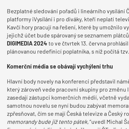
Bezplatné sledování pořadů i lineárního vysílání
platformy iVysílání i pro diváky, kteří neplatí tel
Kavčí hory pracují na řešení, které by umožnilo v
jejichž účet bude spárovaný se seznamem plátců
DIGIMEDIA 2024
to ve čtvrtek 13. června prohlási
plánovanou redefinicí poplatníka, s níž počítá tzv
Komerční média se obávají vychýlení trhu
Hlavní body novely na konferenci představil námě
který zároveň vede pracovní skupiny pro změnu leg
zasedají zástupci komerčních médií, včetně vydav
samotnou novelu se nyní budou zabývat memorand
zpřesňovat, čím se mají Česká televize a Český 
memorandy bude již tento pátek,“
uvedl Michal Š