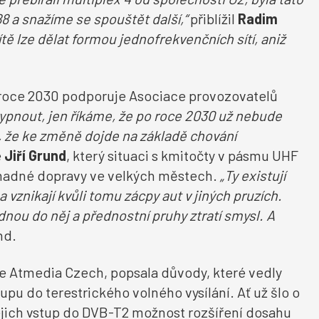
 88 a snažíme se
spouštět další,“
přiblížil
Radim
ítě lze dělat formou
jednofrekvenčních
sítí, aniž
po roce 2030 podporuje Asociace provozovatelů
pnout, jen říkáme, že po roce 2030 už nebude
ha, že ke změně dojde na základě chování
e
Jiří Grund
, který situaci s kmitočty v pásmu UHF
omadné dopravy ve velkých městech.
„Ty existují
 a vznikají kvůli tomu zácpy aut v jiných pruzích.
nou do něj a přednostní pruhy ztratí smysl. A
nd.
ře Atmedia Czech, popsala důvody, které vedly
pu do terestrického volného vysílání. Ať už šlo o
jich vstup do DVB-T2 možnost rozšíření dosahu