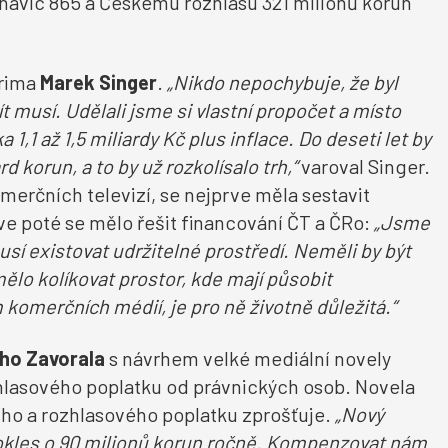
 navíc 865 a Českému rozhlasu 321 milionů korun
Prima
Marek Singer
.
„Nikdo nepochybuje,
že
byl
ít musí. Udělali jsme si vlastní propočet a místo
1,1 až 1,5 miliardy Kč plus inflace. Do deseti let by
 korun, a to by už rozkolísalo trh,“
varoval Singer.
merčních televizí, se nejprve měla sestavit
e poté se mělo řešit financování ČT a ČRo:
„Jsme
sí existovat udržitelné prostředí. Neměli by být
o kolíkovat prostor, kde mají působit
komerčních médií, je pro ně životně důležitá.“
ho Zavorala
s návrhem velké mediální novely
zhlasového poplatku od právnických osob. Novela
ího a rozhlasového poplatku zprošťuje.
„Nový
okles o 90 milionů korun ročně. Kompenzovat nám