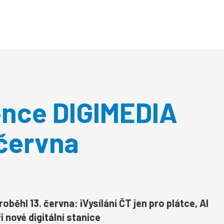
rence DIGIMEDIA
 června
roběhl 13. června
: iVysílání ČT jen pro plátce, AI
i nové digitální stanice