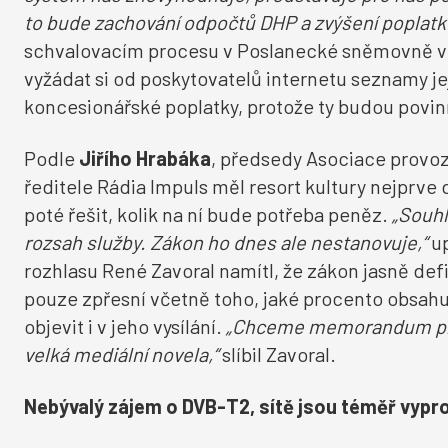
to bude zachování odpočtů DHP a zvýšení poplatk
schvalovacím procesu v Poslanecké sněmovně v 
vyžádat si od poskytovatelů internetu seznamy jeji
koncesionářské poplatky, protože ty budou povinn
Podle
Jiřího Hrabáka
, předsedy Asociace provoz
ředitele Rádia Impuls měl resort kultury nejprve 
poté řešit, kolik na ní bude potřeba peněz.
„Souhl
rozsah služby. Zákon ho dnes ale nestanovuje,“
up
rozhlasu René Zavoral namítl, že zákon jasně def
pouze zpřesní včetně toho, jaké procento obsah
objevit i v jeho vysílání.
„Chceme memorandum připr
velká mediální novela,“
slíbil Zavoral.
Nebývalý zájem o DVB-T2, sítě jsou téměř vypr