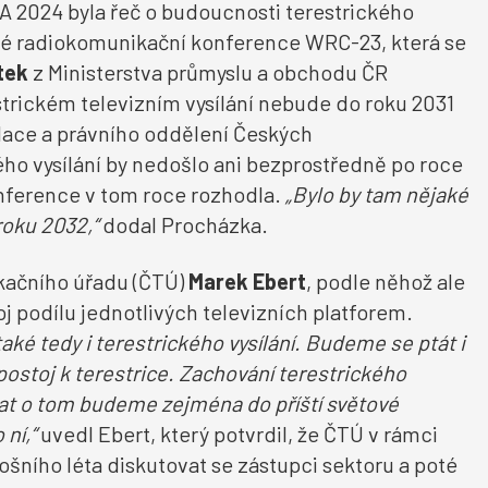
A 2024 byla řeč o budoucnosti terestrického
tové radiokomunikační konference WRC-23, která se
tek
z Ministerstva průmyslu a obchodu ČR
estrickém televizním vysílání nebude do roku 2031
ulace a právního oddělení Českých
ho vysílání by nedošlo ani bezprostředně po roce
onference v tom roce rozhodla.
„Bylo by tam nějaké
roku 2032,“
dodal Procházka.
kačního úřadu (ČTÚ)
Marek
Ebert
, podle něhož ale
 podílu jednotlivých televizních platforem.
ké tedy i terestrického vysílání. Budeme se ptát i
 postoj k
terestrice
. Zachování terestrického
vat o tom budeme zejména do příští světové
ní,“
uvedl Ebert, který potvrdil, že ČTÚ v rámci
ošního léta diskutovat se zástupci sektoru a poté