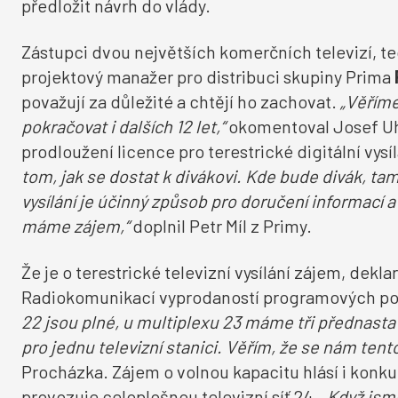
předložit návrh do vlády.
Zástupci dvou největších komerčních televizí, te
projektový manažer pro distribuci skupiny Prima
považují za důležité a chtějí ho zachovat.
„Věříme
pokračovat i dalších 12 let,“
okomentoval Josef Uhe
prodloužení licence pro terestrické digitální vysíl
tom, jak se dostat k divákovi. Kde bude divák, t
vysílání je účinný způsob pro doručení informací a
máme zájem,“
doplnil Petr Míl z Primy.
Že je o terestrické televizní vysílání zájem, dek
Radiokomunikací vyprodaností programových poz
22 jsou plné, u multiplexu 23 máme tři přednast
pro jednu televizní stanici. Věřím, že se nám tent
Procházka. Zájem o volnou kapacitu hlásí i konku
provozuje celoplošnou televizní síť 24.
„Když jsme