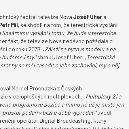
chnický ředitel televize Nova
Josef Uher
a
Petr Míl
, se shodli na tom, že terestrické vysílání
 lineárnímu vysílání i tomu, že bude v
terestrice
r fakt, že televize Nova nedávno požádala o
ání do roku 2037. „
Záleží na byznys modelu a na
am budeme i my,“
shrnul Josef Uher.
„Terestrické
 stát by se měl zasadit o jeho zachování, my o něj
laroval Marcel Procházka z Českých
ic v celoplošných multiplexech.
„Multiplexy 21 a
avené programové pozice a mimo ně už je místo jen
o prostor podaří v blízké době vyprodat,“
uvedl
renční operátor Digital Broadcasting, který
 přebírali multiplex 4 od společnosti O2, byla tato