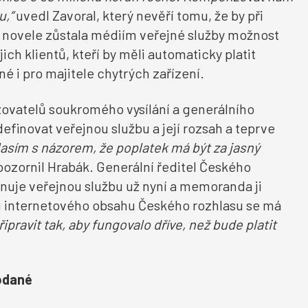
u,“
uvedl Zavoral, který nevěří tomu, že by při
novele zůstala médiím veřejné služby možnost
ch klientů, kteří by měli automaticky platit
é i pro majitele chytrých zařízení.
ovatelů soukromého vysílání a generálního
definovat veřejnou službu a její rozsah a teprve
asím s názorem, že poplatek má být za jasný
ozornil Hrabák. Generální ředitel Českého
inuje veřejnou službu už nyní a memoranda ji
u internetového obsahu Českého rozhlasu se má
avit tak, aby fungovalo dříve, než bude platit
odané