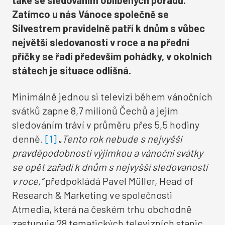
také se sledováním oblíbených pořadů.
Zatímco u nás Vánoce společně se
Silvestrem pravidelně patří k dnům s vůbec
největší sledovaností v roce a na přední
příčky se řadí především pohádky, v okolních
státech je situace odlišná.
Minimálně jednou si televizi během vánočních
svátků zapne 8,7 milionů Čechů a jejím
sledováním tráví v průměru přes 5,5 hodiny
denně.
[1]
„
Tento rok nebude s nejvyšší
pravděpodobností výjimkou a vánoční svátky
se opět zařadí k dnům s nejvyšší sledovaností
v roce,“
předpokládá Pavel Müller, Head of
Research & Marketing ve společnosti
Atmedia, která na českém trhu obchodně
zastupuje 28 tematických televizních stanic.