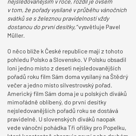
nejsledovanějším v roce, rozdíl je ovšem
v tom, že pořady vysílané v průběhu vánočních
svátků se s železnou pravidelností vždy
dostanou do první desítky,“
vysvětluje Pavel
Müller.
O něco blíže k České republice mají z tohoto
pohledu Polsko a Slovensko. V Polsku obsadil
loni jedno místo z deseti nejsledovanějších
pořadů roku film Sám doma vysílaný na Štědrý
večer a jedno místo silvestrovský pořad.
Americký film Sám doma je u polských diváků
mimořádně oblíbený, do první desítky
nejsledovanějších pořadů roku se dostává
pravidelně. U slovenských diváků naopak
vede vánoční pohádka Tři oříšky pro Popelku,