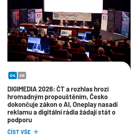
04
06
DIGIMEDIA 2026: ČT a rozhlas hrozí
hromadným propouštěním, Česko
dokončuje zákon o AI, Oneplay nasadí
reklamu a digitální rádia žádají stát o
podporu
ČÍST VŠE