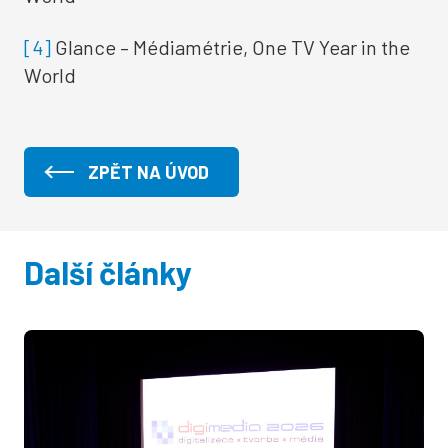
[4]
Glance – Médiamétrie, One TV Year in the
World
ZPĚT NA ÚVOD
Další články