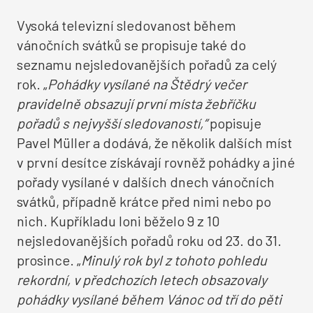
Vysoká televizní sledovanost během
vánočních svátků se propisuje také do
seznamu nejsledovanějších pořadů za celý
rok. „
Pohádky vysílané na Štědrý večer
pravidelně obsazují první místa žebříčku
pořadů s nejvyšší sledovaností,“
popisuje
Pavel Müller a dodává, že několik dalších míst
v první desítce získávají rovněž pohádky a jiné
pořady vysílané v dalších dnech vánočních
svátků, případně krátce před nimi nebo po
nich. Kupříkladu loni běželo 9 z 10
nejsledovanějších pořadů roku od 23. do 31.
prosince. „
Minulý rok byl z tohoto pohledu
rekordní, v předchozích letech obsazovaly
pohádky vysílané během Vánoc od tří do pěti