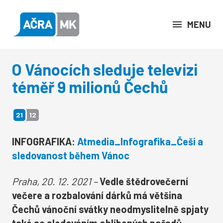
MENU
O Vánocích sleduje televizi
téměř 9 milionů Čechů
21
12
INFOGRAFIKA:
Atmedia_Infografika_Češi a
sledovanost během Vánoc
Praha, 20. 12. 2021 –
Vedle štědrovečerní
večere a rozbalování dárků má většina
Čechů vánoční svátky neodmyslitelně spjaty