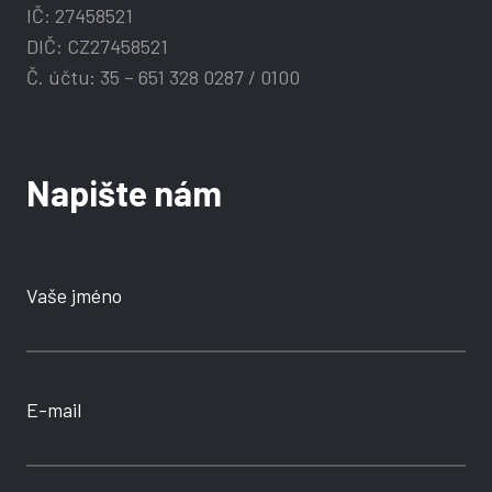
IČ: 27458521
DIČ: CZ27458521
Č. účtu: 35 – 651 328 0287 / 0100
Napište nám
Vaše jméno
E-mail