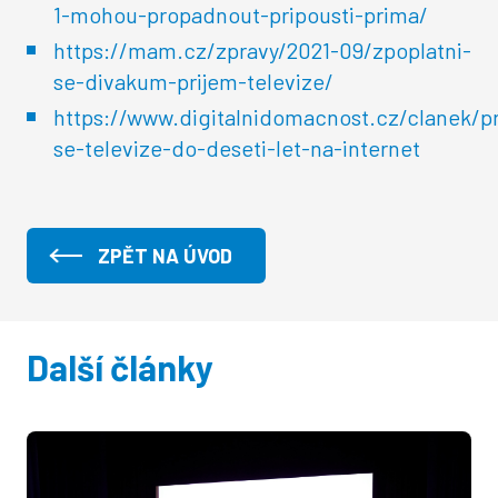
1-mohou-propadnout-pripousti-prima/
https://mam.cz/zpravy/2021-09/zpoplatni-
se-divakum-prijem-televize/
https://www.digitalnidomacnost.cz/clanek/p
se-televize-do-deseti-let-na-internet
ZPĚT NA ÚVOD
Další články