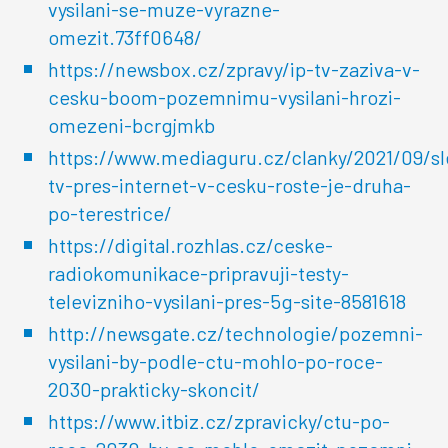
vysilani-se-muze-vyrazne-
omezit.73ff0648/
https://newsbox.cz/zpravy/ip-tv-zaziva-v-
cesku-boom-pozemnimu-vysilani-hrozi-
omezeni-bcrgjmkb
https://www.mediaguru.cz/clanky/2021/09/s
tv-pres-internet-v-cesku-roste-je-druha-
po-terestrice/
https://digital.rozhlas.cz/ceske-
radiokomunikace-pripravuji-testy-
televizniho-vysilani-pres-5g-site-8581618
http://newsgate.cz/technologie/pozemni-
vysilani-by-podle-ctu-mohlo-po-roce-
2030-prakticky-skoncit/
https://www.itbiz.cz/zpravicky/ctu-po-