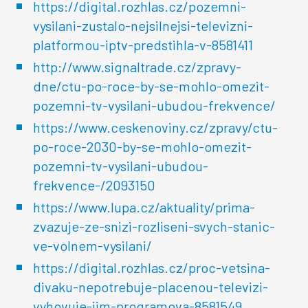
https://digital.rozhlas.cz/pozemni-
vysilani-zustalo-nejsilnejsi-televizni-
platformou-iptv-predstihla-v-8581411
http://www.signaltrade.cz/zpravy-
dne/ctu-po-roce-by-se-mohlo-omezit-
pozemni-tv-vysilani-ubudou-frekvence/
https://www.ceskenoviny.cz/zpravy/ctu-
po-roce-2030-by-se-mohlo-omezit-
pozemni-tv-vysilani-ubudou-
frekvence-/2093150
https://www.lupa.cz/aktuality/prima-
zvazuje-ze-snizi-rozliseni-svych-stanic-
ve-volnem-vysilani/
https://digital.rozhlas.cz/proc-vetsina-
divaku-nepotrebuje-placenou-televizi-
vyhovuje-jim-programova-8581549