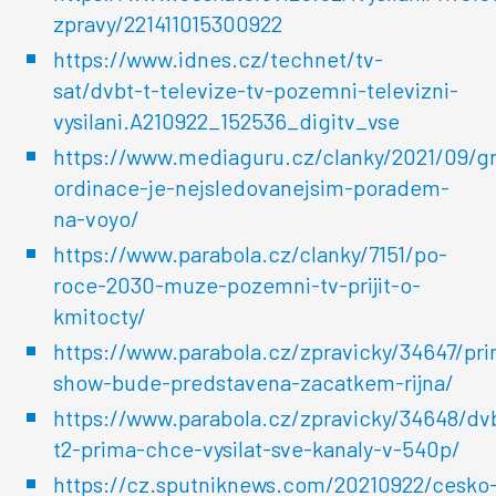
zpravy/221411015300922
https://www.idnes.cz/technet/tv-
sat/dvbt-t-televize-tv-pozemni-televizni-
vysilani.A210922_152536_digitv_vse
https://www.mediaguru.cz/clanky/2021/09/gr
ordinace-je-nejsledovanejsim-poradem-
na-voyo/
https://www.parabola.cz/clanky/7151/po-
roce-2030-muze-pozemni-tv-prijit-o-
kmitocty/
https://www.parabola.cz/zpravicky/34647/pr
show-bude-predstavena-zacatkem-rijna/
https://www.parabola.cz/zpravicky/34648/dv
t2-prima-chce-vysilat-sve-kanaly-v-540p/
https://cz.sputniknews.com/20210922/cesko