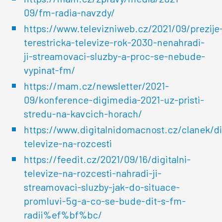
09/fm-radia-navzdy/
https://www.televizniweb.cz/2021/09/prezije
terestricka-televize-rok-2030-nenahradi-
ji-streamovaci-sluzby-a-proc-se-nebude-
vypinat-fm/
https://mam.cz/newsletter/2021-
09/konference-digimedia-2021-uz-pristi-
stredu-na-kavcich-horach/
https://www.digitalnidomacnost.cz/clanek/dig
televize-na-rozcesti
https://feedit.cz/2021/09/16/digitalni-
televize-na-rozcesti-nahradi-ji-
streamovaci-sluzby-jak-do-situace-
promluvi-5g-a-co-se-bude-dit-s-fm-
radii%ef%bf%bc/