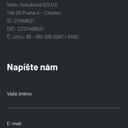
Sídlo: Holušická 2221/3,
148 00 Praha 4 – Chodov
IČ: 27458521
DIČ: CZ27458521
Č. účtu: 35 – 651 328 0287 / 0100
Napište nám
Vaše jméno
E-mail