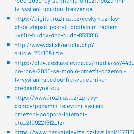
roce-2030-by-se-mohlo-omezit-pozemni-
tv-vysilani-ubudou-frekvence
https://digital.rozhlas.cz/cesky-rozhlas-
chce-zlepsit-pokryti-digitalnim-radiem-
uvnitr-budov-dab-bude-8581816
http://www.dsl.sk/article.php?
article=25416&title=
https://ct24.ceskatelevize.cz/media/337443
po-roce-2030-se-mohlo-omezit-pozemni-
tv-vysilani-ubudou-frekvence-rika-
predsedkyne-ctu
https://www.irozhlas.cz/zpravy-
domov/pozemni-televizni-vysilani-
omezeni-podpora-internet-
ctu_2109221512_tzr
https://www.ceskatelevize.cz/ivysilani/11781