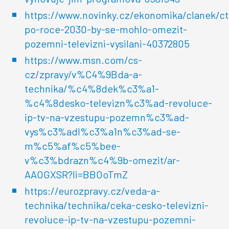
https://www.novinky.cz/ekonomika/clanek/ct
po-roce-2030-by-se-mohlo-omezit-
pozemni-televizni-vysilani-40372805
https://www.msn.com/cs-
cz/zpravy/v%C4%9Bda-a-
technika/%c4%8dek%c3%a1-
%c4%8desko-televizn%c3%ad-revoluce-
ip-tv-na-vzestupu-pozemn%c3%ad-
vys%c3%adl%c3%a1n%c3%ad-se-
m%c5%af%c5%bee-
v%c3%bdrazn%c4%9b-omezit/ar-
AAOGXSR?li=BBOoTmZ
https://eurozpravy.cz/veda-a-
technika/technika/ceka-cesko-televizni-
revoluce-ip-tv-na-vzestupu-pozemni-