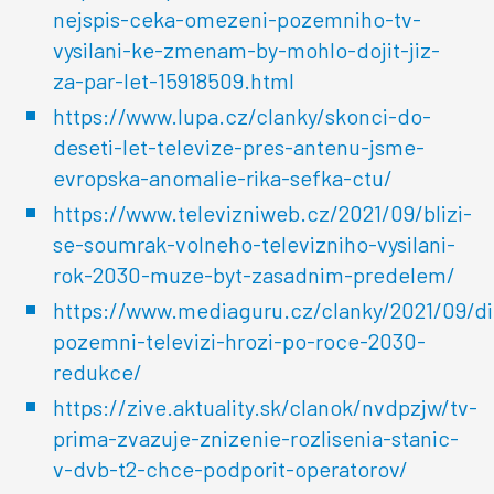
nejspis-ceka-omezeni-pozemniho-tv-
vysilani-ke-zmenam-by-mohlo-dojit-jiz-
za-par-let-15918509.html
https://www.lupa.cz/clanky/skonci-do-
deseti-let-televize-pres-antenu-jsme-
evropska-anomalie-rika-sefka-ctu/
https://www.televizniweb.cz/2021/09/blizi-
se-soumrak-volneho-televizniho-vysilani-
rok-2030-muze-byt-zasadnim-predelem/
https://www.mediaguru.cz/clanky/2021/09/d
pozemni-televizi-hrozi-po-roce-2030-
redukce/
https://zive.aktuality.sk/clanok/nvdpzjw/tv-
prima-zvazuje-znizenie-rozlisenia-stanic-
v-dvb-t2-chce-podporit-operatorov/